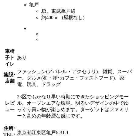
亀戸
JR、東武亀戸線
約400m (屋根なし)
車椅
子ト
あり
イレ
ファッション(アパレル・アクセサリ)、雑貨、スーパ
施設･
ー、グルメ(和・洋･カフェ・ファストフード)、家
店舗
電、玩具、ドラッグ
23区でもかなり早い時期にできたショッピングモー
レビ
ル。オープンエアな環境、明るいデザインの中でゆ
ュー
っくり買い物が楽しめます。ターゲットはファミリ
ーと高めの年齢層な感じです。
住所･
東京都江東区亀戸6-31-1
TEL･