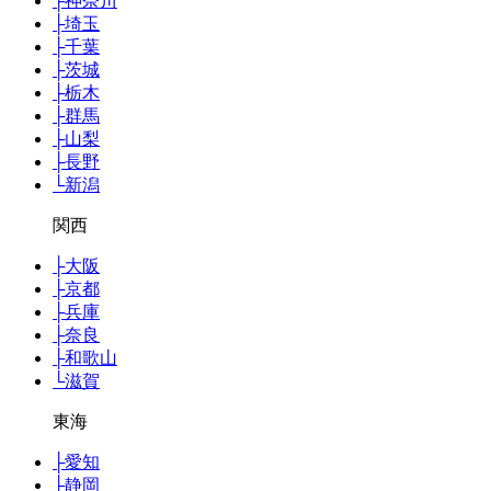
├
神奈川
├
埼玉
├
千葉
├
茨城
├
栃木
├
群馬
├
山梨
├
長野
└
新潟
関西
├
大阪
├
京都
├
兵庫
├
奈良
├
和歌山
└
滋賀
東海
├
愛知
├
静岡