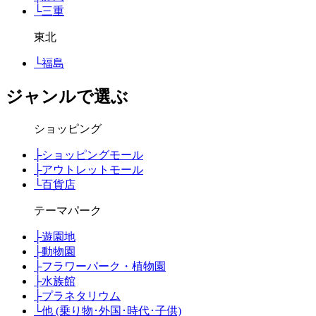
└
三重
東北
└
福島
ジャンルで選ぶ
ショッピング
├
ショッピングモール
├
アウトレットモール
└
百貨店
テーマパーク
├
遊園地
├
動物園
├
フラワーパーク・植物園
├
水族館
├
プラネタリウム
└
他 (乗り物･外国･時代･子供)