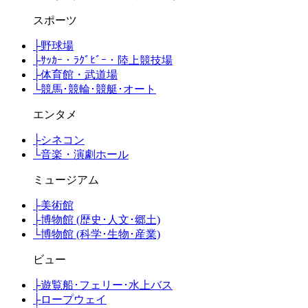
スポーツ
├
野球場
├
ｻｯｶｰ・ﾗｸﾞﾋﾞｰ・陸上競技場
├
体育館・武道場
└
競馬･競輪･競艇･オート
エンタメ
├
シネコン
└
音楽・演劇ホール
ミュージアム
├
美術館
├
博物館 (歴史･人文･郷土)
└
博物館 (科学･生物･産業)
ビュー
├
遊覧船･フェリー･水上バス
├
ロープウェイ