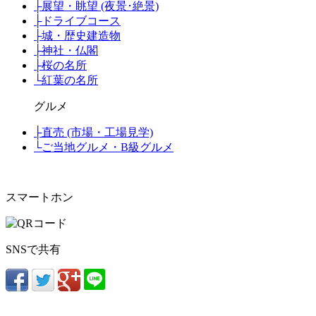
├
展望・眺望 (夜景･絶景)
├
ドライブコース
├
城・歴史建造物
├
神社・仏閣
├
桜の名所
└
紅葉の名所
グルメ
├
直売 (市場・工場見学)
└
ご当地グルメ・B級グルメ
スマートホン
SNSで共有