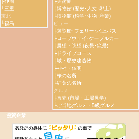
├
静岡
├
美術館
└
三重
├
博物館 (歴史･人文･郷土)
東北
└
博物館 (科学･生物･産業)
└
福島
ビュー
├
遊覧船･フェリー･水上バス
├
ロープウェイ･ケーブルカー
├
展望・眺望 (夜景･絶景)
├
ドライブコース
├
城・歴史建造物
├
神社・仏閣
├
桜の名所
└
紅葉の名所
グルメ
├
直売 (市場・工場見学)
└
ご当地グルメ・B級グルメ
協賛企業