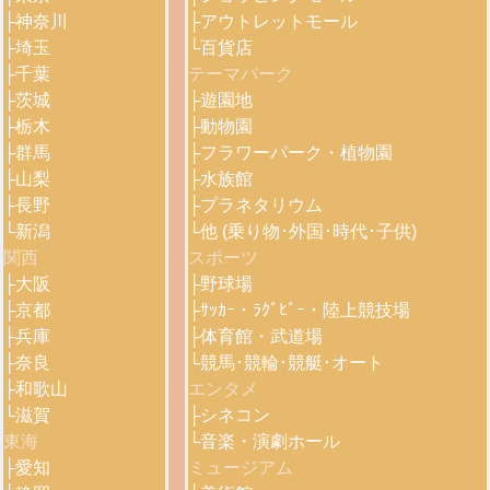
├
神奈川
├
アウトレットモール
├
埼玉
└
百貨店
├
千葉
テーマパーク
├
茨城
├
遊園地
├
栃木
├
動物園
├
群馬
├
フラワーパーク・植物園
├
山梨
├
水族館
├
長野
├
プラネタリウム
└
新潟
└
他 (乗り物･外国･時代･子供)
関西
スポーツ
├
大阪
├
野球場
├
京都
├
ｻｯｶｰ・ﾗｸﾞﾋﾞｰ・陸上競技場
├
兵庫
├
体育館・武道場
├
奈良
└
競馬･競輪･競艇･オート
├
和歌山
エンタメ
└
滋賀
├
シネコン
東海
└
音楽・演劇ホール
├
愛知
ミュージアム