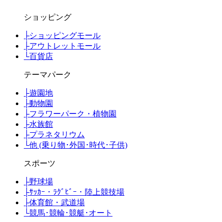
ショッピング
├
ショッピングモール
├
アウトレットモール
└
百貨店
テーマパーク
├
遊園地
├
動物園
├
フラワーパーク・植物園
├
水族館
├
プラネタリウム
└
他 (乗り物･外国･時代･子供)
スポーツ
├
野球場
├
ｻｯｶｰ・ﾗｸﾞﾋﾞｰ・陸上競技場
├
体育館・武道場
└
競馬･競輪･競艇･オート