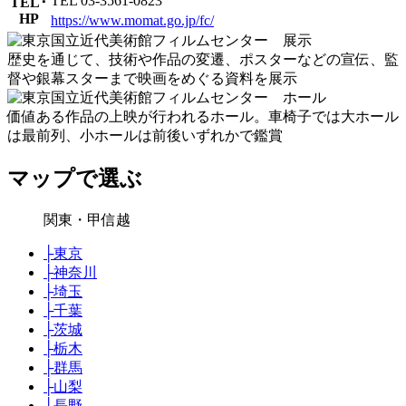
TEL 03-3561-0823
TEL･
HP
https://www.momat.go.jp/fc/
歴史を通じて、技術や作品の変遷、ポスターなどの宣伝、監
督や銀幕スターまで映画をめぐる資料を展示
価値ある作品の上映が行われるホール。車椅子では大ホール
は最前列、小ホールは前後いずれかで鑑賞
マップで選ぶ
関東・甲信越
├
東京
├
神奈川
├
埼玉
├
千葉
├
茨城
├
栃木
├
群馬
├
山梨
├
長野