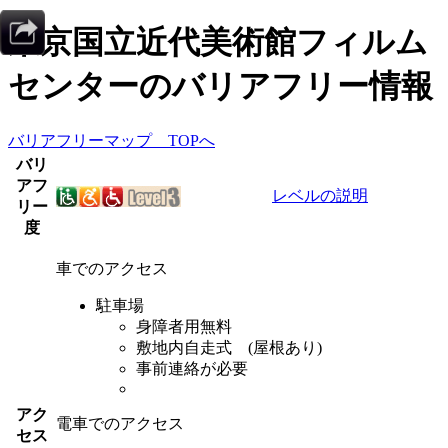
東京国立近代美術館フィルム
センター
のバリアフリー情報
バリアフリーマップ TOPへ
バリ
アフ
レベルの説明
リー
度
車でのアクセス
駐車場
身障者用無料
敷地内自走式 (屋根あり)
事前連絡が必要
アク
電車でのアクセス
セス