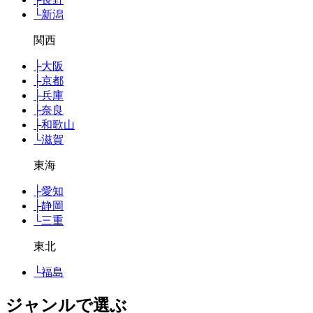
└
新潟
関西
├
大阪
├
京都
├
兵庫
├
奈良
├
和歌山
└
滋賀
東海
├
愛知
├
静岡
└
三重
東北
└
福島
ジャンルで選ぶ