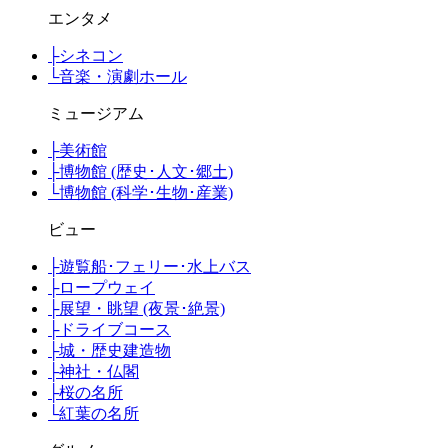
エンタメ
├
シネコン
└
音楽・演劇ホール
ミュージアム
├
美術館
├
博物館 (歴史･人文･郷土)
└
博物館 (科学･生物･産業)
ビュー
├
遊覧船･フェリー･水上バス
├
ロープウェイ
├
展望・眺望 (夜景･絶景)
├
ドライブコース
├
城・歴史建造物
├
神社・仏閣
├
桜の名所
└
紅葉の名所