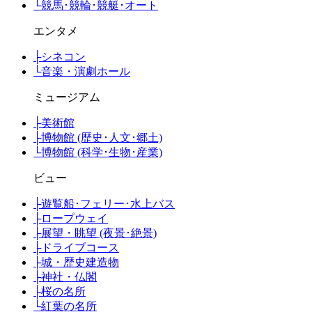
└
競馬･競輪･競艇･オート
エンタメ
├
シネコン
└
音楽・演劇ホール
ミュージアム
├
美術館
├
博物館 (歴史･人文･郷土)
└
博物館 (科学･生物･産業)
ビュー
├
遊覧船･フェリー･水上バス
├
ロープウェイ
├
展望・眺望 (夜景･絶景)
├
ドライブコース
├
城・歴史建造物
├
神社・仏閣
├
桜の名所
└
紅葉の名所