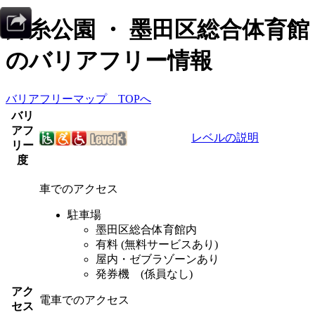
錦糸公園 ・ 墨田区総合体育館
のバリアフリー情報
バリアフリーマップ TOPへ
バリ
アフ
レベルの説明
リー
度
車でのアクセス
駐車場
墨田区総合体育館内
有料 (無料サービスあり)
屋内・ゼブラゾーンあり
発券機 (係員なし)
アク
電車でのアクセス
セス