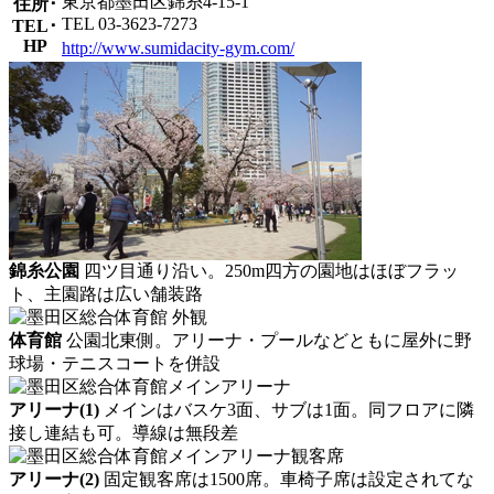
東京都墨田区錦糸4-15-1
住所･
TEL 03-3623-7273
TEL･
HP
http://www.sumidacity-gym.com/
錦糸公園
四ツ目通り沿い。250m四方の園地はほぼフラッ
ト、主園路は広い舗装路
体育館
公園北東側。アリーナ・プールなどともに屋外に野
球場・テニスコートを併設
アリーナ(1)
メインはバスケ3面、サブは1面。同フロアに隣
接し連結も可。導線は無段差
アリーナ(2)
固定観客席は1500席。車椅子席は設定されてな