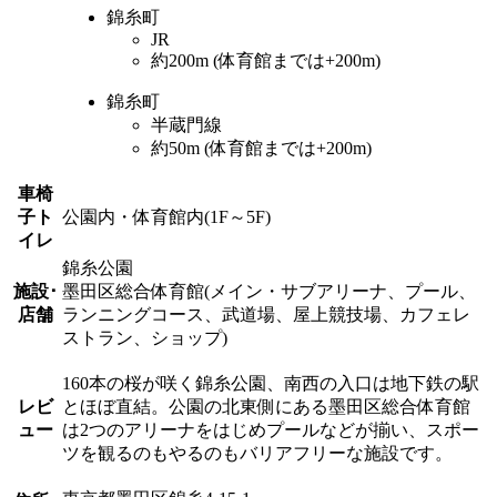
錦糸町
JR
約200m (体育館までは+200m)
錦糸町
半蔵門線
約50m (体育館までは+200m)
車椅
子ト
公園内・体育館内(1F～5F)
イレ
錦糸公園
施設･
墨田区総合体育館(メイン・サブアリーナ、プール、
店舗
ランニングコース、武道場、屋上競技場、カフェレ
ストラン、ショップ)
160本の桜が咲く錦糸公園、南西の入口は地下鉄の駅
レビ
とほぼ直結。公園の北東側にある墨田区総合体育館
ュー
は2つのアリーナをはじめプールなどが揃い、スポー
ツを観るのもやるのもバリアフリーな施設です。