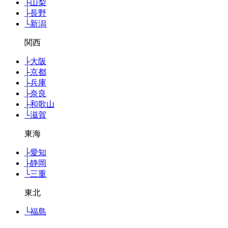
├
山梨
├
長野
└
新潟
関西
├
大阪
├
京都
├
兵庫
├
奈良
├
和歌山
└
滋賀
東海
├
愛知
├
静岡
└
三重
東北
└
福島