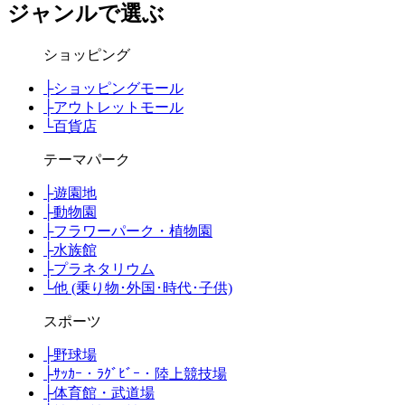
ジャンルで選ぶ
ショッピング
├
ショッピングモール
├
アウトレットモール
└
百貨店
テーマパーク
├
遊園地
├
動物園
├
フラワーパーク・植物園
├
水族館
├
プラネタリウム
└
他 (乗り物･外国･時代･子供)
スポーツ
├
野球場
├
ｻｯｶｰ・ﾗｸﾞﾋﾞｰ・陸上競技場
├
体育館・武道場