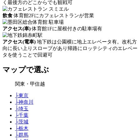
く最後方のどこからでも観戦可
飲食
体育館2Fにカフェレストランが営業
アクセス(車)
体育館1Fに屋根付きの駐車場有
アクセス(電車)
地下鉄は公園横に地上エレベータ有。改札方
向に長い上りスロープがあり帰路にロッテシティのエレベー
タを使うことで回避可
マップで選ぶ
関東・甲信越
├
東京
├
神奈川
├
埼玉
├
千葉
├
茨城
├
栃木
├
群馬