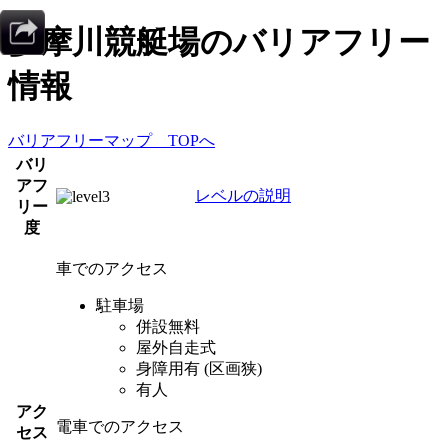
多摩川競艇場
のバリアフリー
情報
バリアフリーマップ TOPへ
バリ
アフ
レベルの説明
リー
度
車でのアクセス
駐車場
併設無料
屋外自走式
身障用有 (区画狭)
有人
アク
電車でのアクセス
セス