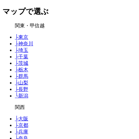
マップで選ぶ
関東・甲信越
├
東京
├
神奈川
├
埼玉
├
千葉
├
茨城
├
栃木
├
群馬
├
山梨
├
長野
└
新潟
関西
├
大阪
├
京都
├
兵庫
├
奈良