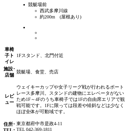
競艇場前
西武多摩川線
約200m (屋根あり)
車椅
子ト
1Fスタンド、北門付近
イレ
施設･
競艇場、食堂、売店
店舗
ウェイキーカップや女子リーグ戦が行われるボート
レース多摩川。スタンドの建物にエレベータがない
レビ
ため1F～4Fのうち車椅子では1Fの自由席エリアで観
ュー
戦可能です。1Fに限っては段差や傾斜などは少なく
ほぼ全体が可動域です。
東京都府中市是政4-11
住所･
TEL 042-369-1811
TEL･