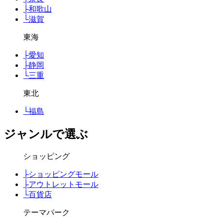
├
和歌山
└
滋賀
東海
├
愛知
├
静岡
└
三重
東北
└
福島
ジャンルで選ぶ
ショッピング
├
ショッピングモール
├
アウトレットモール
└
百貨店
テーマパーク