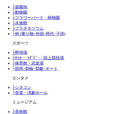
├
遊園地
├
動物園
├
フラワーパーク・植物園
├
水族館
├
プラネタリウム
└
他 (乗り物･外国･時代･子供)
スポーツ
├
野球場
├
ｻｯｶｰ・ﾗｸﾞﾋﾞｰ・陸上競技場
├
体育館・武道場
└
競馬･競輪･競艇･オート
エンタメ
├
シネコン
└
音楽・演劇ホール
ミュージアム
├
美術館