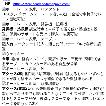
HP
https://www.boatrace-tamagawa.com/
1Fスタンド
ホームストレート沿いのほぼ全域で車椅子でレ
ース観戦可能
発券機・払戻機
調査時点で車椅子で届く低い機械は未設
置。係員のサポートを受けて購入・払戻可能
記入台
マークシート記入に適した低いテーブルは各所に設
置
食事
場内に軽食スタンド、売店のほか、車椅子で利用でき
るテーブル・カウンター席のある食堂が営業
アクセス(車)
北門前の駐車場。身障用はあるもののいずれも
区画が狭く移乗スペースを確保できる台数は限られる
アクセス(電車)
駅から競艇場正門まで屋根付のデッキ通路が
繋がっており雨でも濡れることなくアクセス可能。ただ往路
は下りスロープだが、復路はスロープを上るか道路→駅エレ
ベータを使うかの2択