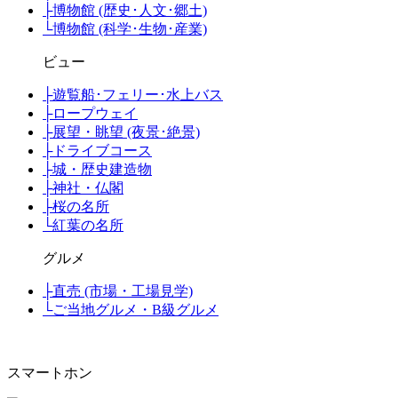
├
博物館 (歴史･人文･郷土)
└
博物館 (科学･生物･産業)
ビュー
├
遊覧船･フェリー･水上バス
├
ロープウェイ
├
展望・眺望 (夜景･絶景)
├
ドライブコース
├
城・歴史建造物
├
神社・仏閣
├
桜の名所
└
紅葉の名所
グルメ
├
直売 (市場・工場見学)
└
ご当地グルメ・B級グルメ
スマートホン