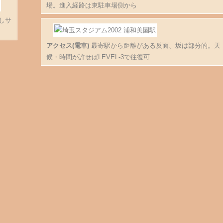
場。進入経路は東駐車場側から
しサ
アクセス(電車)
最寄駅から距離がある反面、坂は部分的。天
候・時間が許せばLEVEL-3で往復可