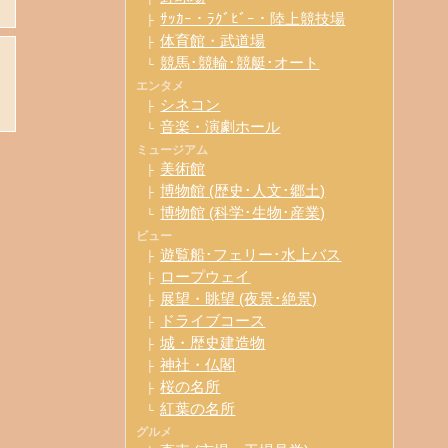
ｻｯｶｰ・ﾗｸﾞﾋﾞｰ・陸上競技場
├
体育館・武道場
├
競馬･競輪･競艇･オート
└
エンタメ
シネコン
├
音楽・演劇ホール
└
ミュージアム
美術館
├
博物館 (歴史･人文･郷土)
├
博物館 (科学･生物･産業)
└
ビュー
遊覧船･フェリー･水上バス
├
ロープウェイ
├
展望・眺望 (夜景･絶景)
├
ドライブコース
├
城・歴史建造物
├
神社・仏閣
├
桜の名所
├
紅葉の名所
└
グルメ