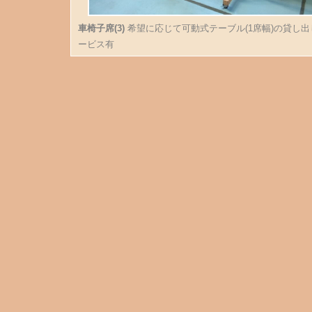
車椅子席(3)
希望に応じて可動式テーブル(1席幅)の貸し出
ービス有