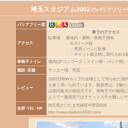
埼玉スタジアム2002
のバリアフリー
バリアフリー度
車でのアクセス
駐車場
敷地内・無料・車椅子用有
アクセス
※ Jリーグ時
・専用ゾーンに駐車
・チケット購入時に発行される
車椅子トイレ
場内(2Fコンコース：メイン側・バック側)、
施設･店舗
サッカー場、売店
2002日韓Wカップの会場として作られた
も多く用いられています。観客席は、2層の
レビュー
は国内最大の収容力です。車椅子での観戦
ようで一般発売ではチケット入手が難しい
埼玉県さいたま市緑区中野田500
住所･TEL･HP
http://www.stadium2002.com/