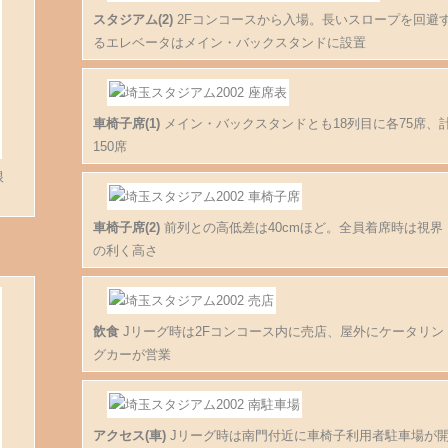
スタジアム(2)
2Fコンコースから入場。長いスロープを回避
るエレベータはメイン・バックスタンドに設置
車椅子席(1)
メイン・バックスタンドとも18列目に各75席、
150席
根
車椅子席(2)
前列との高低差は40cmほど。全員着席時は視界
の利く高さ
飲食
Jリーグ時は2Fコンコース内に売店、屋外にケータリン
グカーが営業
アクセス(車)
Jリーグ時は南門付近に車椅子利用者駐車場が