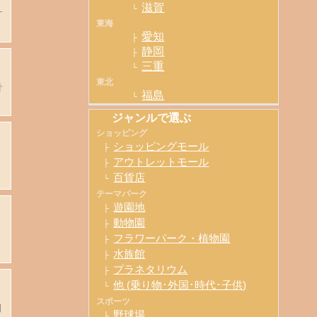
滋賀
└
す
東海
愛知
├
静岡
├
三重
└
東北
計
福島
└
ジャンルで選ぶ
ショッピング
ショッピングモール
├
アウトレットモール
├
百貨店
└
テーマパーク
遊園地
├
動物園
├
フラワーパーク・植物園
├
水族館
├
プラネタリウム
├
他 (乗り物･外国･時代･子供)
└
スポーツ
開
野球場
├