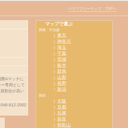
バリアフリーマップ TOPへ
マップで選ぶ
関東・甲信越
東京
├
神奈川
├
埼玉
├
千葉
├
茨城
├
栃木
├
群馬
├
山梨
├
国際Aマッチに
長野
├
カー専用として
新潟
└
会員割合が高い
関西
大阪
├
 048-812-2002
京都
├
兵庫
├
奈良
├
和歌山
├