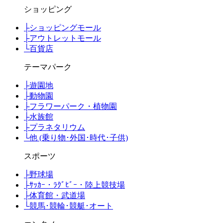
ショッピング
├
ショッピングモール
├
アウトレットモール
└
百貨店
テーマパーク
├
遊園地
├
動物園
├
フラワーパーク・植物園
├
水族館
├
プラネタリウム
└
他 (乗り物･外国･時代･子供)
スポーツ
├
野球場
├
ｻｯｶｰ・ﾗｸﾞﾋﾞｰ・陸上競技場
├
体育館・武道場
└
競馬･競輪･競艇･オート