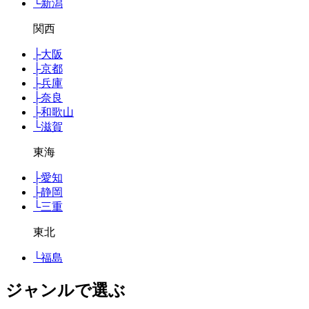
└
新潟
関西
├
大阪
├
京都
├
兵庫
├
奈良
├
和歌山
└
滋賀
東海
├
愛知
├
静岡
└
三重
東北
└
福島
ジャンルで選ぶ