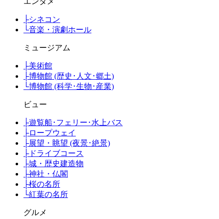
エンタメ
├
シネコン
└
音楽・演劇ホール
ミュージアム
├
美術館
├
博物館 (歴史･人文･郷土)
└
博物館 (科学･生物･産業)
ビュー
├
遊覧船･フェリー･水上バス
├
ロープウェイ
├
展望・眺望 (夜景･絶景)
├
ドライブコース
├
城・歴史建造物
├
神社・仏閣
├
桜の名所
└
紅葉の名所
グルメ