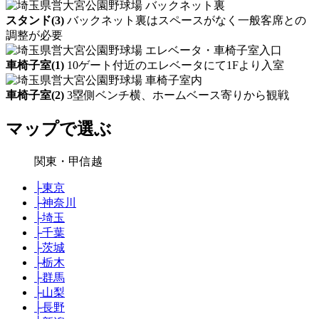
スタンド(3)
バックネット裏はスペースがなく一般客席との
調整が必要
車椅子室(1)
10ゲート付近のエレベータにて1Fより入室
車椅子室(2)
3塁側ベンチ横、ホームベース寄りから観戦
マップで選ぶ
関東・甲信越
├
東京
├
神奈川
├
埼玉
├
千葉
├
茨城
├
栃木
├
群馬
├
山梨
├
長野