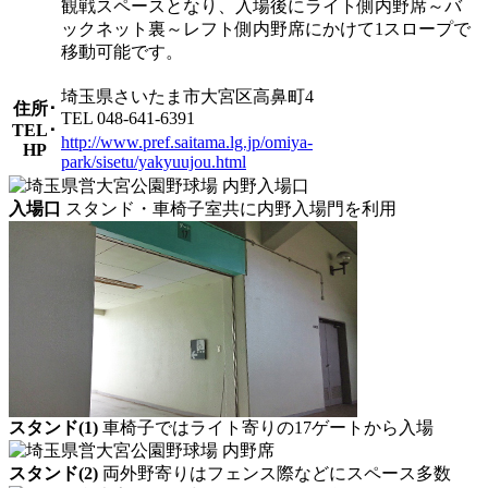
観戦スペースとなり、入場後にライト側内野席～バ
ックネット裏～レフト側内野席にかけて1スロープで
移動可能です。
埼玉県さいたま市大宮区高鼻町4
住所･
TEL 048-641-6391
TEL･
http://www.pref.saitama.lg.jp/omiya-
HP
park/sisetu/yakyuujou.html
入場口
スタンド・車椅子室共に内野入場門を利用
スタンド(1)
車椅子ではライト寄りの17ゲートから入場
スタンド(2)
両外野寄りはフェンス際などにスペース多数