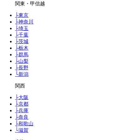
関東・甲信越
├
東京
├
神奈川
├
埼玉
├
千葉
├
茨城
├
栃木
├
群馬
├
山梨
├
長野
└
新潟
関西
├
大阪
├
京都
├
兵庫
├
奈良
├
和歌山
└
滋賀