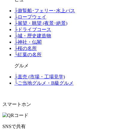
├
遊覧船･フェリー･水上バス
├
ロープウェイ
├
展望・眺望 (夜景･絶景)
├
ドライブコース
├
城・歴史建造物
├
神社・仏閣
├
桜の名所
└
紅葉の名所
グルメ
├
直売 (市場・工場見学)
└
ご当地グルメ・B級グルメ
スマートホン
SNSで共有