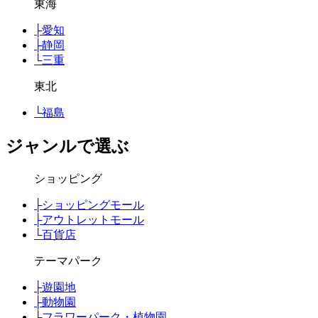
東海
├
愛知
├
静岡
└
三重
東北
└
福島
ジャンルで選ぶ
ショッピング
├
ショッピングモール
├
アウトレットモール
└
百貨店
テーマパーク
├
遊園地
├
動物園
├
フラワーパーク・植物園