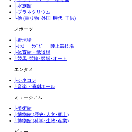
├
水族館
├
プラネタリウム
└
他 (乗り物･外国･時代･子供)
スポーツ
├
野球場
├
ｻｯｶｰ・ﾗｸﾞﾋﾞｰ・陸上競技場
├
体育館・武道場
└
競馬･競輪･競艇･オート
エンタメ
├
シネコン
└
音楽・演劇ホール
ミュージアム
├
美術館
├
博物館 (歴史･人文･郷土)
└
博物館 (科学･生物･産業)
ビュー