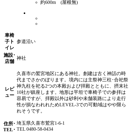
約600m (屋根無)
車椅
子ト
参道沿い
イレ
施設･
神社
店舗
久喜市の鷲宮地区にある神社。創建は古く神話の時
代までさかのぼります。境内には主祭神三柱･合祀祭
神九柱を祀る2つの本殿および拝殿とともに、摂末社
レビ
10社が鎮座します。地形は平坦で車椅子での参拝は
ュー
容易ですが、拝殿以外は砂利や未舗装路により走行
性が損なわれれためLEVEL-3での可動域はやや限ら
れそうです。
埼玉県久喜市鷲宮1-6-1
住所･
TEL 0480-58-0434
TEL･