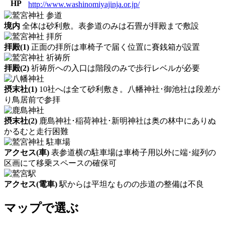
HP
http://www.washinomiyajinja.or.jp/
境内
全体は砂利敷。表参道のみは石畳が拝殿まで敷設
拝殿(1)
正面の拝所は車椅子で届く位置に賽銭箱が設置
拝殿(2)
祈祷所への入口は階段のみで歩行レベルが必要
摂末社(1)
10社へは全て砂利敷き。八幡神社･御池社は段差が
り鳥居前で参拝
摂末社(2)
鹿島神社･稲荷神社･新明神社は奥の林中にありぬ
かるむと走行困難
アクセス(車)
表参道横の駐車場は車椅子用以外に端･縦列の
区画にて移乗スペースの確保可
アクセス(電車)
駅からは平坦なものの歩道の整備は不良
マップで選ぶ