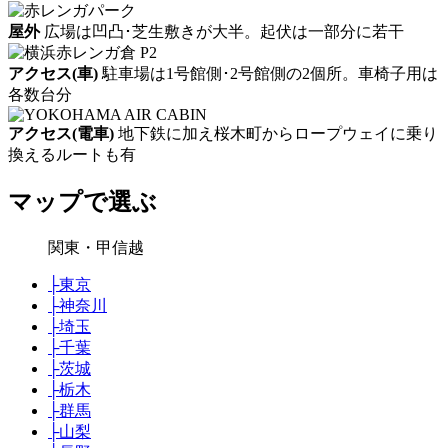
屋外
広場は凹凸･芝生敷きが大半。起伏は一部分に若干
アクセス(車)
駐車場は1号館側･2号館側の2個所。車椅子用は
各数台分
アクセス(電車)
地下鉄に加え桜木町からロープウェイに乗り
換えるルートも有
マップで選ぶ
関東・甲信越
├
東京
├
神奈川
├
埼玉
├
千葉
├
茨城
├
栃木
├
群馬
├
山梨