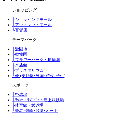
ショッピング
├
ショッピングモール
├
アウトレットモール
└
百貨店
テーマパーク
├
遊園地
├
動物園
├
フラワーパーク・植物園
├
水族館
├
プラネタリウム
└
他 (乗り物･外国･時代･子供)
スポーツ
├
野球場
├
ｻｯｶｰ・ﾗｸﾞﾋﾞｰ・陸上競技場
├
体育館・武道場
└
競馬･競輪･競艇･オート