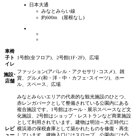
日本大通
みなとみらい線
約600m (屋根なし)
車椅
子ト
1号館(全フロア)、2号館(1F･2F)、広場
イレ
ファッション(アパレル・アクセサリ･コスメ)、雑
施設･
貨、グルメ(和・洋・中・カフェ･スイーツ)、ホー
店舗
ル、スペース、広場
みなとみらいエリアの代表的な観光施設のひとつ、
赤レンガパークとして整備されている公園内にある
複合施設です。1号館はホール・展示スペースなど文
化施設、2号館はショップ・レストランなど商業施設
として利用されています。建物は明治～大正時代に
レビ
横浜港の保税倉庫として築かれたものを修復・再生
ュー
しています。建物入口にはスロープ、公園内には凸