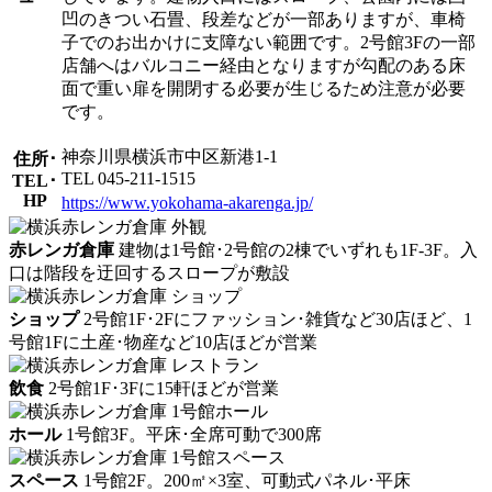
凹のきつい石畳、段差などが一部ありますが、車椅
子でのお出かけに支障ない範囲です。2号館3Fの一部
店舗へはバルコニー経由となりますが勾配のある床
面で重い扉を開閉する必要が生じるため注意が必要
です。
神奈川県横浜市中区新港1-1
住所･
TEL 045-211-1515
TEL･
HP
https://www.yokohama-akarenga.jp/
赤レンガ倉庫
建物は1号館･2号館の2棟でいずれも1F-3F。入
口は階段を迂回するスロープが敷設
ショップ
2号館1F･2Fにファッション･雑貨など30店ほど、1
号館1Fに土産･物産など10店ほどが営業
飲食
2号館1F･3Fに15軒ほどが営業
ホール
1号館3F。平床･全席可動で300席
スペース
1号館2F。200㎡×3室、可動式パネル･平床