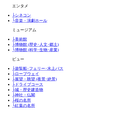
エンタメ
├
シネコン
└
音楽・演劇ホール
ミュージアム
├
美術館
├
博物館 (歴史･人文･郷土)
└
博物館 (科学･生物･産業)
ビュー
├
遊覧船･フェリー･水上バス
├
ロープウェイ
├
展望・眺望 (夜景･絶景)
├
ドライブコース
├
城・歴史建造物
├
神社・仏閣
├
桜の名所
└
紅葉の名所