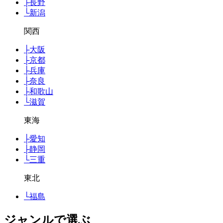
├
長野
└
新潟
関西
├
大阪
├
京都
├
兵庫
├
奈良
├
和歌山
└
滋賀
東海
├
愛知
├
静岡
└
三重
東北
└
福島
ジャンルで選ぶ