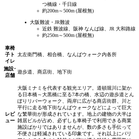
つ橋線・千日線
約200m～500m (屋根無)
大阪難波・JR難波
近鉄 難波線、阪神 なんば線、JR 大和路線
約250m～500m (屋根無)
車椅
子ト
太左衛門橋、相合橋、なんばウォーク内各所
イレ
施設･
遊歩道、商店街、地下街
店舗
大阪ミナミを代表する観光エリア。道頓堀川に架か
る日本橋～大黒橋に至る7本の橋、水辺の遊歩道とん
ぼりリバーウォーク、両岸に広がる商店街群、川と
平行に走る地下街なんばウォークなどによって巨大
レビ
な繁華街が形成されています。地上の建物の大半は
ュー
雑居ビルが占め、必ずしも車椅子で利用できる商業
施設ばかりではありませんが、数の多さも手伝って
不便さは軽減されている印象です。それ以上にバリ