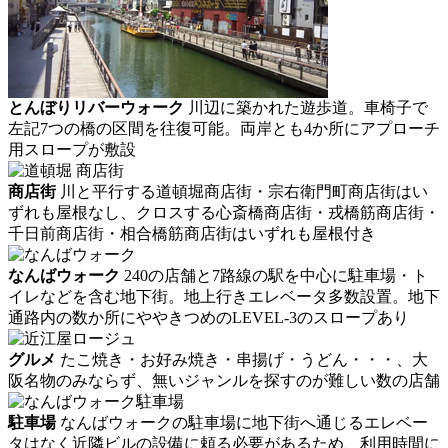
とんぼりリバーウォーク
川辺に築かれた遊歩道。車椅子で
左記7つの橋の区間を往復可能。両岸とも4か所にアプローチ
用スロープが敷設
商店街
川と平行する道頓堀商店街・宗右衛門町商店街はい
ずれも屋根なし、クロスする心斎橋商店街・戎橋筋商店街・
千日前商店街・相合橋筋商店街はいずれも屋根付き
なんばウォーク
240の店舗と7路線の駅を中心に駐車場・ト
イレなどを含む地下街。地上行きエレベータ多数設置。地下
通路内の数か所にややきつめのLEVEL-3のスロープあり
グルメ
たこ焼き・お好み焼き・串揚げ・うどん・・・、大
阪名物のみならず、無いジャンルを探すのが難しい数の店舗
駐車場
なんばウォークの駐車場に地下街へ通じるエレベー
タはなく近隣ビルの設備に頼る必要があるため、利用時間に