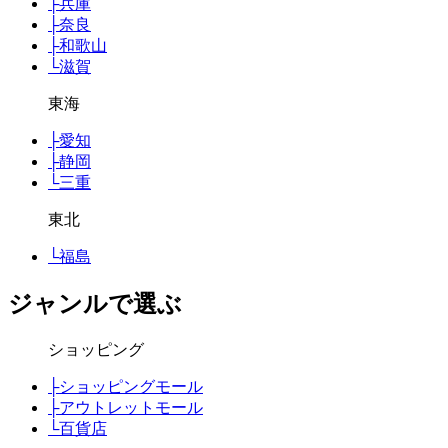
├
兵庫
├
奈良
├
和歌山
└
滋賀
東海
├
愛知
├
静岡
└
三重
東北
└
福島
ジャンルで選ぶ
ショッピング
├
ショッピングモール
├
アウトレットモール
└
百貨店