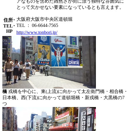
アなものを含めた雑然さが街に漂う独特な雰囲気に
とって欠かせない要素になっているとも言えます。
大阪府大阪市中央区道頓堀
住所･
TEL ： 06-6644-7565
TEL･
HP
http://www.tonbori.jp/
橋
戎橋を中心に、東(上流)に向かって太左衛門橋・相合橋・
日本橋、西(下流)に向かって道頓堀橋・新戎橋・大黒橋の7
つ