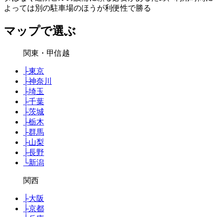
よっては別の駐車場のほうが利便性で勝る
マップで選ぶ
関東・甲信越
├
東京
├
神奈川
├
埼玉
├
千葉
├
茨城
├
栃木
├
群馬
├
山梨
├
長野
└
新潟
関西
├
大阪
├
京都