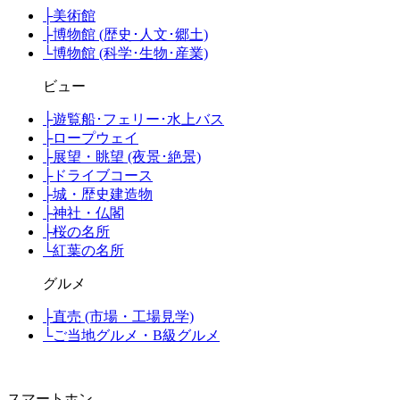
├
美術館
├
博物館 (歴史･人文･郷土)
└
博物館 (科学･生物･産業)
ビュー
├
遊覧船･フェリー･水上バス
├
ロープウェイ
├
展望・眺望 (夜景･絶景)
├
ドライブコース
├
城・歴史建造物
├
神社・仏閣
├
桜の名所
└
紅葉の名所
グルメ
├
直売 (市場・工場見学)
└
ご当地グルメ・B級グルメ
スマートホン