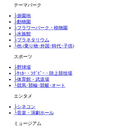
テーマパーク
├
遊園地
├
動物園
├
フラワーパーク・植物園
├
水族館
├
プラネタリウム
└
他 (乗り物･外国･時代･子供)
スポーツ
├
野球場
├
ｻｯｶｰ・ﾗｸﾞﾋﾞｰ・陸上競技場
├
体育館・武道場
└
競馬･競輪･競艇･オート
エンタメ
├
シネコン
└
音楽・演劇ホール
ミュージアム