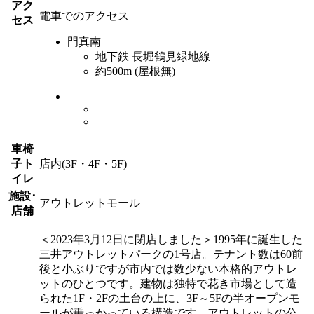
アク
電車でのアクセス
セス
門真南
地下鉄 長堀鶴見緑地線
約500m (屋根無)
車椅
子ト
店内(3F・4F・5F)
イレ
施設･
アウトレットモール
店舗
＜2023年3月12日に閉店しました＞1995年に誕生した
三井アウトレットパークの1号店。テナント数は60前
後と小ぶりですが市内では数少ない本格的アウトレ
ットのひとつです。建物は独特で花き市場として造
られた1F・2Fの土台の上に、3F～5Fの半オープンモ
ールが乗っかっている構造です。アウトレットの公