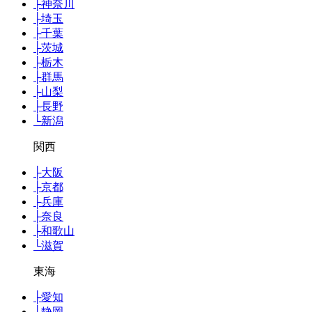
├
神奈川
├
埼玉
├
千葉
├
茨城
├
栃木
├
群馬
├
山梨
├
長野
└
新潟
関西
├
大阪
├
京都
├
兵庫
├
奈良
├
和歌山
└
滋賀
東海
├
愛知
├
静岡