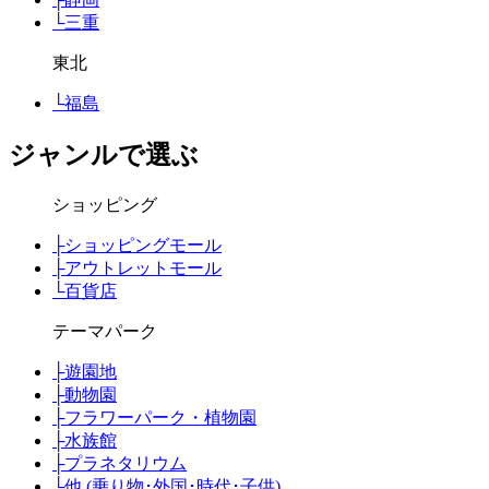
└
三重
東北
└
福島
ジャンルで選ぶ
ショッピング
├
ショッピングモール
├
アウトレットモール
└
百貨店
テーマパーク
├
遊園地
├
動物園
├
フラワーパーク・植物園
├
水族館
├
プラネタリウム
└
他 (乗り物･外国･時代･子供)