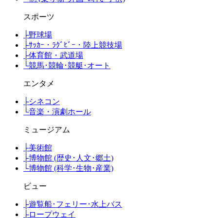
スポーツ
├
野球場
├
ｻｯｶｰ・ﾗｸﾞﾋﾞｰ・陸上競技場
├
体育館・武道場
└
競馬･競輪･競艇･オート
エンタメ
├
シネコン
└
音楽・演劇ホール
ミュージアム
├
美術館
├
博物館 (歴史･人文･郷土)
└
博物館 (科学･生物･産業)
ビュー
├
遊覧船･フェリー･水上バス
├
ロープウェイ