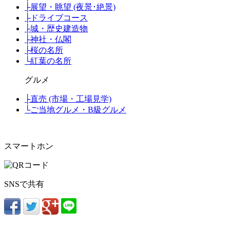
├
展望・眺望 (夜景･絶景)
├
ドライブコース
├
城・歴史建造物
├
神社・仏閣
├
桜の名所
└
紅葉の名所
グルメ
├
直売 (市場・工場見学)
└
ご当地グルメ・B級グルメ
スマートホン
SNSで共有