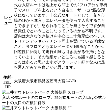
式な入店ルートは地上から3Fまでの2フロア分を車椅
子でスロープを上るという自走ユーザーには酷な形
状になっています。非公式なルートとして、花き市
レビ
場の1Fから進入しエレベータを使って入店すること
ュー
もできますが、怒られることこそ無さそうですが自
己責任でということになっているのかも不明です。
店内は大きな吹き抜けを中心に二十角形位のペデス
トリアンデッキがテナント同士を繋げている形態な
こと、各フロアともエレベータが1個所なことから、
回遊性に比例して走行距離も引きあがる仕掛けとな
っています。その他細かいところにも諸々感じると
ころはあると思いますがアウトレット好きな人は足
を運んでみても良いかと思います。
住所･
大阪府大阪市鶴見区茨田大宮2-7-70
TEL･
HP
入店
公式ルートのスロープ。非公式ルートの入口は公式ル
ートの入口の左横に併設