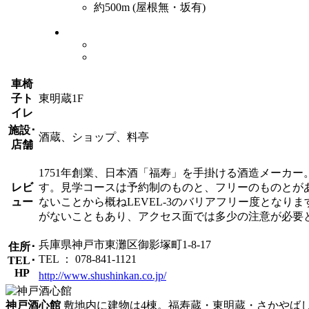
約500m (屋根無・坂有)
車椅
子ト
東明蔵1F
イレ
施設･
酒蔵、ショップ、料亭
店舗
1751年創業、日本酒「福寿」を手掛ける酒造メーカ
レビ
す。見学コースは予約制のものと、フリーのものとが
ュー
ないことから概ねLEVEL-3のバリアフリー度とな
がないこともあり、アクセス面では多少の注意が必要
兵庫県神戸市東灘区御影塚町1-8-17
住所･
TEL ： 078-841-1121
TEL･
HP
http://www.shushinkan.co.jp/
神戸酒心館
敷地内に建物は4棟。福寿蔵・東明蔵・さかやば