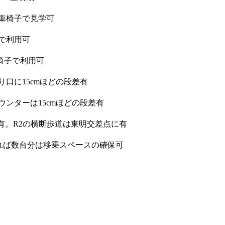
車椅子で見学可
で利用可
椅子で利用可
口に15cmほどの段差有
ンターは15cmほどの段差有
配有。R2の横断歩道は東明交差点に有
れば数台分は移乗スペースの確保可