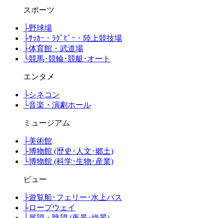
スポーツ
├
野球場
├
ｻｯｶｰ・ﾗｸﾞﾋﾞｰ・陸上競技場
├
体育館・武道場
└
競馬･競輪･競艇･オート
エンタメ
├
シネコン
└
音楽・演劇ホール
ミュージアム
├
美術館
├
博物館 (歴史･人文･郷土)
└
博物館 (科学･生物･産業)
ビュー
├
遊覧船･フェリー･水上バス
├
ロープウェイ
├
展望・眺望 (夜景･絶景)