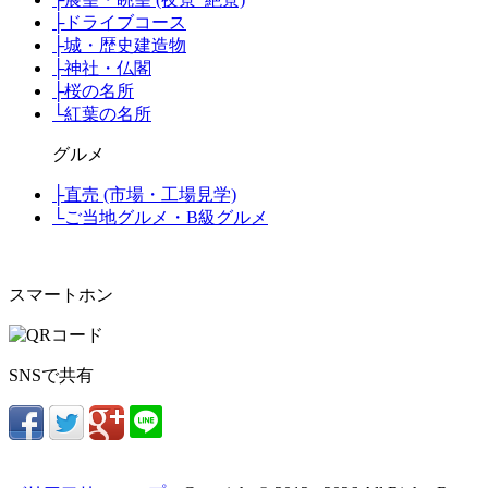
├
ドライブコース
├
城・歴史建造物
├
神社・仏閣
├
桜の名所
└
紅葉の名所
グルメ
├
直売 (市場・工場見学)
└
ご当地グルメ・B級グルメ
スマートホン
SNSで共有