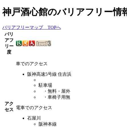
神戸酒心館
のバリアフリー情
バリアフリーマップ TOPへ
バリ
アフ
リー
度
車でのアクセス
阪神高速5号線 住吉浜
駐車場
・無料・屋外
・車椅子用無
アク
電車でのアクセス
セス
石屋川
阪神本線