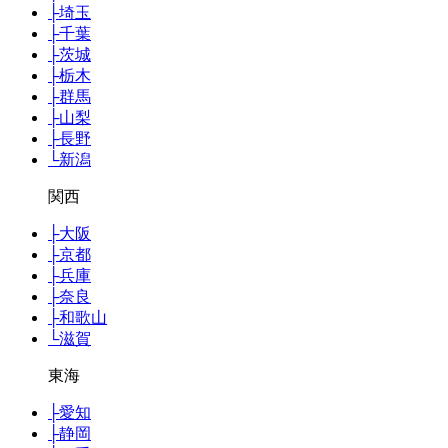
├
埼玉
├
千葉
├
茨城
├
栃木
├
群馬
├
山梨
├
長野
└
新潟
関西
├
大阪
├
京都
├
兵庫
├
奈良
├
和歌山
└
滋賀
東海
├
愛知
├
静岡