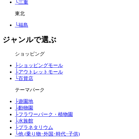
└
三重
東北
└
福島
ジャンルで選ぶ
ショッピング
├
ショッピングモール
├
アウトレットモール
└
百貨店
テーマパーク
├
遊園地
├
動物園
├
フラワーパーク・植物園
├
水族館
├
プラネタリウム
└
他 (乗り物･外国･時代･子供)