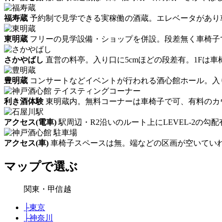
福寿蔵
予約制で見学できる実稼働の酒蔵。エレベータがあり
東明蔵
フリーの見学設備・ショップを併設。段差無く車椅子
さかやばし
直営の料亭。入り口に5cmほどの段差有。1Fは車
豊明蔵
コンサートなどイベントが行われる酒心館ホール。入り
利き酒体験
東明蔵内。無料コーナーは車椅子で可、有料のカウ
アクセス(電車)
駅周辺・R2沿いのルート上にLEVEL-2の勾
アクセス(車)
車椅子スペースは無。端などの区画が空いてい
マップで選ぶ
関東・甲信越
├
東京
├
神奈川