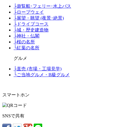
├
遊覧船･フェリー･水上バス
├
ロープウェイ
├
展望・眺望 (夜景･絶景)
├
ドライブコース
├
城・歴史建造物
├
神社・仏閣
├
桜の名所
└
紅葉の名所
グルメ
├
直売 (市場・工場見学)
└
ご当地グルメ・B級グルメ
スマートホン
SNSで共有