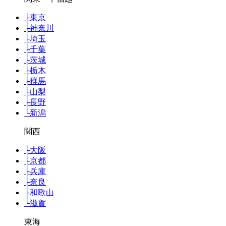
├
東京
├
神奈川
├
埼玉
├
千葉
├
茨城
├
栃木
├
群馬
├
山梨
├
長野
└
新潟
関西
├
大阪
├
京都
├
兵庫
├
奈良
├
和歌山
└
滋賀
東海