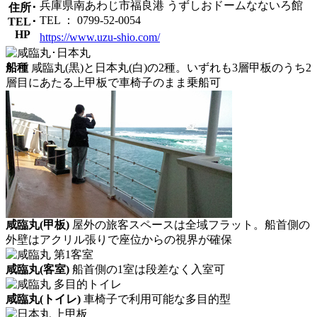
兵庫県南あわじ市福良港 うずしおドームなないろ館
住所･
TEL ： 0799-52-0054
TEL･
HP
https://www.uzu-shio.com/
船種
咸臨丸(黒)と日本丸(白)の2種。いずれも3層甲板のうち2
層目にあたる上甲板で車椅子のまま乗船可
咸臨丸(甲板)
屋外の旅客スペースは全域フラット。船首側の
外壁はアクリル張りで座位からの視界が確保
咸臨丸(客室)
船首側の1室は段差なく入室可
咸臨丸(トイレ)
車椅子で利用可能な多目的型