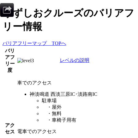
うずしおクルーズ
のバリアフ
リー情報
バリアフリーマップ TOPへ
バリ
アフ
レベルの説明
リー
度
車でのアクセス
神淡鳴道 西淡三原IC･淡路南IC
駐車場
・屋外
・無料
・車椅子用有
アク
電車でのアクセス
セス