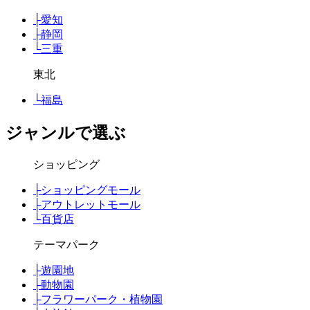
├
愛知
├
静岡
└
三重
東北
└
福島
ジャンルで選ぶ
ショッピング
├
ショッピングモール
├
アウトレットモール
└
百貨店
テーマパーク
├
遊園地
├
動物園
├
フラワーパーク・植物園