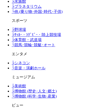
├
水族館
├
プラネタリウム
└
他 (乗り物･外国･時代･子供)
スポーツ
├
野球場
├
ｻｯｶｰ・ﾗｸﾞﾋﾞｰ・陸上競技場
├
体育館・武道場
└
競馬･競輪･競艇･オート
エンタメ
├
シネコン
└
音楽・演劇ホール
ミュージアム
├
美術館
├
博物館 (歴史･人文･郷土)
└
博物館 (科学･生物･産業)
ビュー