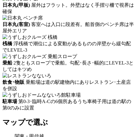
日本丸(甲板)
屋外はフラット。外壁はなく手摺り柵で視界は
確保
日本丸(客室)
客室へは入口に段差有。船首側のベンチ席は半
屋外エリア
桟橋
浮桟橋で潮位による変動があるものの岸壁から緩勾配
でLEVEL-3
乗船
2隻ともスロープで乗船。勾配･長さ･幅的にLEVEL-3と
してはキツめ
飲食･物販
乗船場は道の駅建物内にありレストラン･土産店
を併設
駐車場
第0-3･臨時A-Cの6個所あるうち車椅子用は道の駅の
第0のみに設置
マップで選ぶ
関東・甲信越