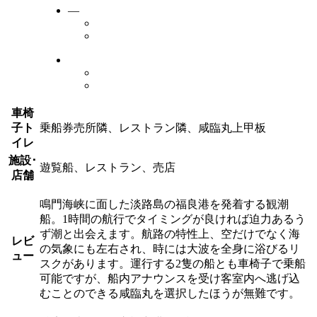
―
車椅
子ト
乗船券売所隣、レストラン隣、咸臨丸上甲板
イレ
施設･
遊覧船、レストラン、売店
店舗
鳴門海峡に面した淡路島の福良港を発着する観潮
船。1時間の航行でタイミングが良ければ迫力あるう
ず潮と出会えます。航路の特性上、空だけでなく海
レビ
の気象にも左右され、時には大波を全身に浴びるリ
ュー
スクがあります。運行する2隻の船とも車椅子で乗船
可能ですが、船内アナウンスを受け客室内へ逃げ込
むことのできる咸臨丸を選択したほうが無難です。