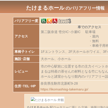
たけまるホール
のバリアフリー情報
バリアフリー度
車でのアクセス
第二阪奈道 壱分IC･小瀬IC
駐車場
アクセス
・屋内
・無料
・車椅子用
車椅子トイレ
1Fエントランス、2F大ホールホワイエ、3
施設･店舗
大ホール、小ホール
市の中心駅前に位置する市の主力イベントホー
レビュー
まるは特産の茶せんの材料となる竹にちなん
ホールと諸室からなり館内のバリアフリー
奈良県生駒市北新町9-28
住所･TEL･HP
https://ikomashisg-takemaru.jp/
たけまるホール
駅ロータリーに面した立地。地形は急な