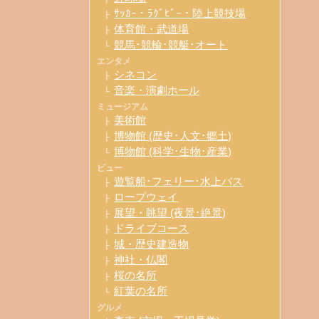
ｻｯｶｰ・ﾗｸﾞﾋﾞｰ・陸上競技場
├
体育館・武道場
├
競馬･競輪･競艇･オート
└
エンタメ
シネコン
├
音楽・演劇ホール
└
ミュージアム
美術館
├
博物館 (歴史･人文･郷土)
├
博物館 (科学･生物･産業)
└
ビュー
遊覧船･フェリー･水上バス
├
ロープウェイ
├
展望・眺望 (夜景･絶景)
├
ドライブコース
├
城・歴史建造物
├
神社・仏閣
├
桜の名所
├
紅葉の名所
└
グルメ