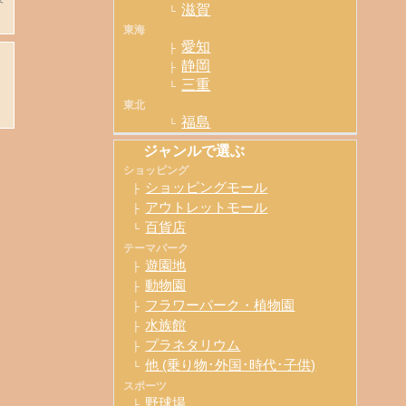
滋賀
└
東海
愛知
├
静岡
├
三重
└
東北
福島
└
ジャンルで選ぶ
ショッピング
ショッピングモール
├
アウトレットモール
├
百貨店
└
テーマパーク
遊園地
├
動物園
├
フラワーパーク・植物園
├
水族館
├
プラネタリウム
├
他 (乗り物･外国･時代･子供)
└
スポーツ
野球場
├