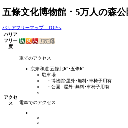
五條文化博物館 ･ 5万人の森公
バリアフリーマップ TOPへ
バリア
フリー
度
車でのアクセス
京奈和道 五條北IC･五條IC
駐車場
・博物館:屋外･無料･車椅子用有
・公園 : 屋外･無料･車椅子用有
アクセ
電車でのアクセス
ス