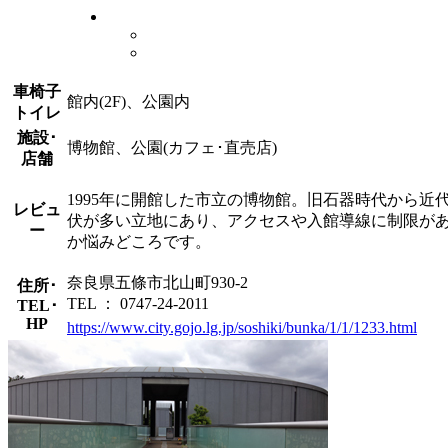
車椅子
館内(2F)、公園内
トイレ
施設･
博物館、公園(カフェ･直売店)
店舗
1995年に開館した市立の博物館。旧石器時代から
レビュ
伏が多い立地にあり、アクセスや入館導線に制限が
ー
か悩みどころです。
奈良県五條市北山町930-2
住所･
TEL ： 0747-24-2011
TEL･
HP
https://www.city.gojo.lg.jp/soshiki/bunka/1/1/1233.html