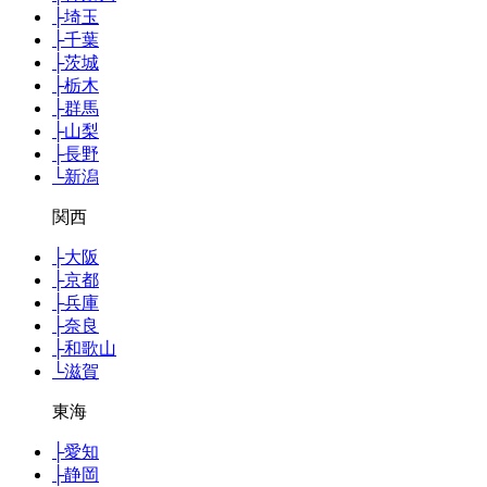
├
埼玉
├
千葉
├
茨城
├
栃木
├
群馬
├
山梨
├
長野
└
新潟
関西
├
大阪
├
京都
├
兵庫
├
奈良
├
和歌山
└
滋賀
東海
├
愛知
├
静岡