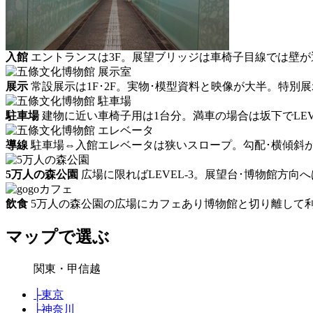
入館
エントランスは3F。展望ブリッジは車椅子目線では壁が
展示
常設展示は1F･2F。実物･模型資料と映像が大半。特別展
駐車場
建物に近い車椅子用は1台分。満車の場合は坂下でLEVE
導線
駐車場⇔入館エレベータは狭いスロープ。勾配･横傾斜
5万人の森公園
広場に限ればLEVEL-3。展望台･博物館方向
飲食
5万人の森公園の広場にカフェあり博物館と切り離して利用
マップで選ぶ
関東・甲信越
├
東京
├
神奈川