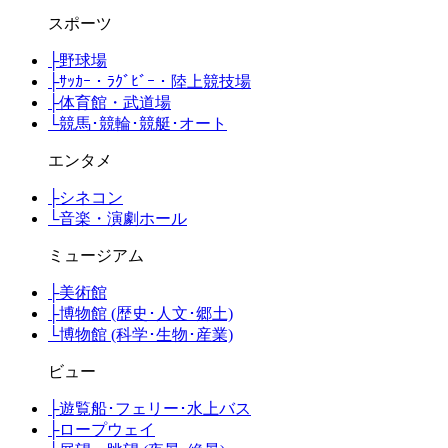
スポーツ
├
野球場
├
ｻｯｶｰ・ﾗｸﾞﾋﾞｰ・陸上競技場
├
体育館・武道場
└
競馬･競輪･競艇･オート
エンタメ
├
シネコン
└
音楽・演劇ホール
ミュージアム
├
美術館
├
博物館 (歴史･人文･郷土)
└
博物館 (科学･生物･産業)
ビュー
├
遊覧船･フェリー･水上バス
├
ロープウェイ