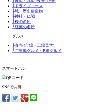
├
展望・眺望 (夜景･絶景)
├
ドライブコース
├
城・歴史建造物
├
神社・仏閣
├
桜の名所
└
紅葉の名所
グルメ
├
直売 (市場・工場見学)
└
ご当地グルメ・B級グルメ
スマートホン
SNSで共有