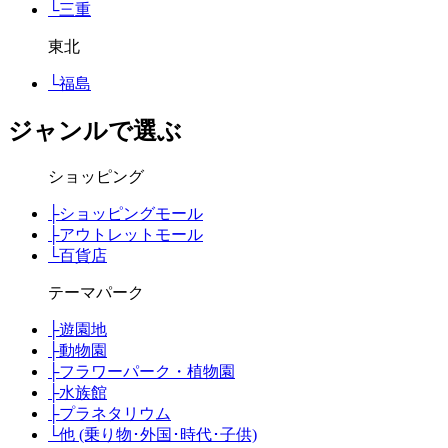
└
三重
東北
└
福島
ジャンルで選ぶ
ショッピング
├
ショッピングモール
├
アウトレットモール
└
百貨店
テーマパーク
├
遊園地
├
動物園
├
フラワーパーク・植物園
├
水族館
├
プラネタリウム
└
他 (乗り物･外国･時代･子供)