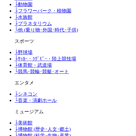
├
動物園
├
フラワーパーク・植物園
├
水族館
├
プラネタリウム
└
他 (乗り物･外国･時代･子供)
スポーツ
├
野球場
├
ｻｯｶｰ・ﾗｸﾞﾋﾞｰ・陸上競技場
├
体育館・武道場
└
競馬･競輪･競艇･オート
エンタメ
├
シネコン
└
音楽・演劇ホール
ミュージアム
├
美術館
├
博物館 (歴史･人文･郷土)
└
博物館 (科学･生物･産業)