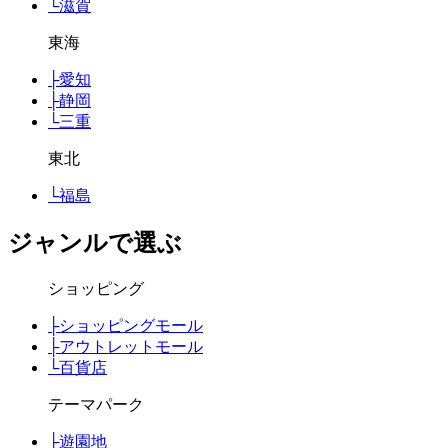
└
滋賀
東海
├
愛知
├
静岡
└
三重
東北
└
福島
ジャンルで選ぶ
ショッピング
├
ショッピングモール
├
アウトレットモール
└
百貨店
テーマパーク
├
遊園地