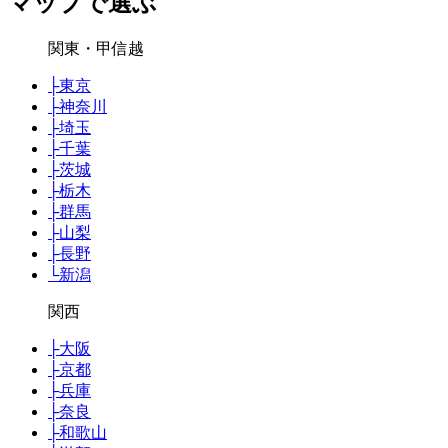
マップで選ぶ
関東・甲信越
├
東京
├
神奈川
├
埼玉
├
千葉
├
茨城
├
栃木
├
群馬
├
山梨
├
長野
└
新潟
関西
├
大阪
├
京都
├
兵庫
├
奈良
├
和歌山