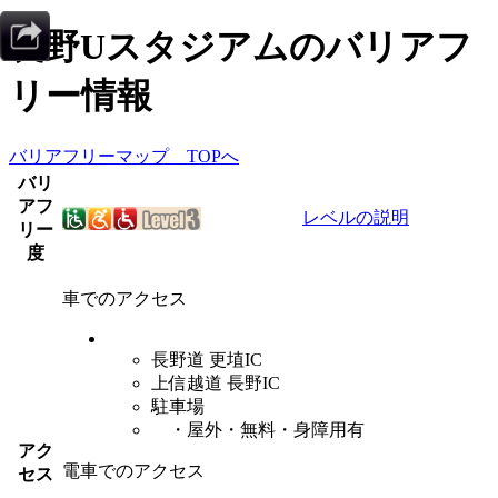
長野Uスタジアム
のバリアフ
リー情報
バリアフリーマップ TOPへ
バリ
アフ
レベルの説明
リー
度
車でのアクセス
長野道 更埴IC
上信越道 長野IC
駐車場
・屋外・無料・身障用有
アク
電車でのアクセス
セス