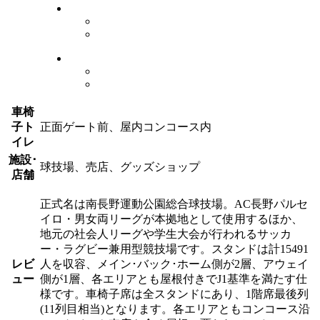
車椅
子ト
正面ゲート前、屋内コンコース内
イレ
施設･
球技場、売店、グッズショップ
店舗
正式名は南長野運動公園総合球技場。AC長野パルセ
イロ・男女両リーグが本拠地として使用するほか、
地元の社会人リーグや学生大会が行われるサッカ
ー・ラグビー兼用型競技場です。スタンドは計15491
レビ
人を収容、メイン･バック･ホーム側が2層、アウェイ
ュー
側が1層、各エリアとも屋根付きでJ1基準を満たす仕
様です。車椅子席は全スタンドにあり、1階席最後列
(11列目相当)となります。各エリアともコンコース沿