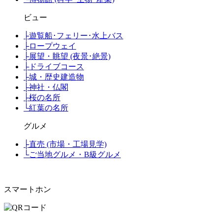
ビュー
├
遊覧船･フェリー･水上バス
├
ロープウェイ
├
展望・眺望 (夜景･絶景)
├
ドライブコース
├
城・歴史建造物
├
神社・仏閣
├
桜の名所
└
紅葉の名所
グルメ
├
直売 (市場・工場見学)
└
ご当地グルメ・B級グルメ
スマートホン