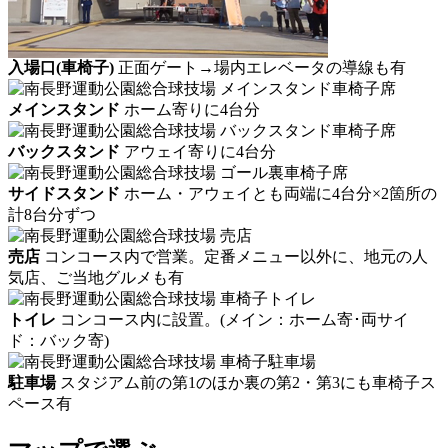
入場口(車椅子)
正面ゲート→場内エレベータの導線も有
メインスタンド
ホーム寄りに4台分
バックスタンド
アウェイ寄りに4台分
サイドスタンド
ホーム・アウェイとも両端に4台分×2箇所の
計8台分ずつ
売店
コンコース内で営業。定番メニュー以外に、地元の人
気店、ご当地グルメも有
トイレ
コンコース内に設置。(メイン：ホーム寄･両サイ
ド：バック寄)
駐車場
スタジアム前の第1のほか裏の第2・第3にも車椅子ス
ペース有