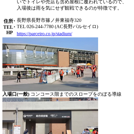
いでトイレや売店も含め屋根に覆われているので、
入場後は雨を気にせず観戦できるのが特徴です。
長野県長野市篠ノ井東福寺320
住所･
TEL 026-244-7780 (AC長野パルセイロ)
TEL･
HP
https://parceiro.co.jp/stadium/
入場口(一般)
コンコース階までのスロープをのぼる導線