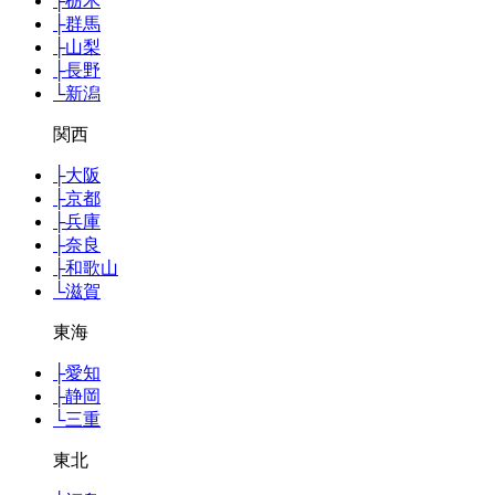
├
栃木
├
群馬
├
山梨
├
長野
└
新潟
関西
├
大阪
├
京都
├
兵庫
├
奈良
├
和歌山
└
滋賀
東海
├
愛知
├
静岡
└
三重
東北