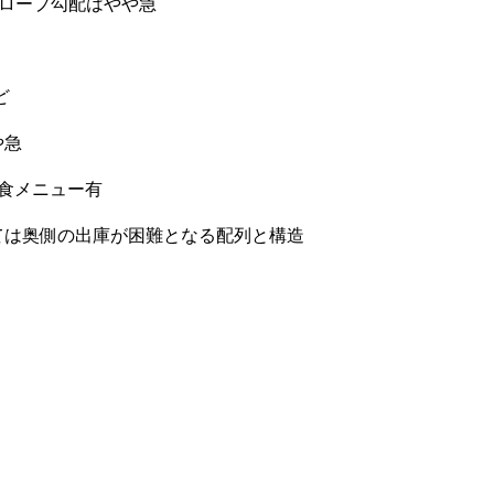
ロープ勾配はやや急
ど
や急
食メニュー有
ては奥側の出庫が困難となる配列と構造