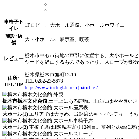
車椅子ト
1Fロビー、大ホール通路、小ホールホワイエ
イレ
施設･店
大・小ホール、展示室、喫茶
舗
栃木市中心市街地の東部に位置する、大小ホールと
レビュー
ヤードを経由するものであったり、スロープが部分
栃木県栃木市旭町12-16
住所･
TEL 0282-23-5678
TEL･HP
https://www.tochigi-bunka.jp/tochigi/
栃木市栃木文化会館
土手上にある建物。正面にはやや長いス
大ホール(1)
エリアでは大きめ、1204席のキャパシティ。うち
大ホール(2)
車椅子席は1階席左寄り12列目。前列との高低差は