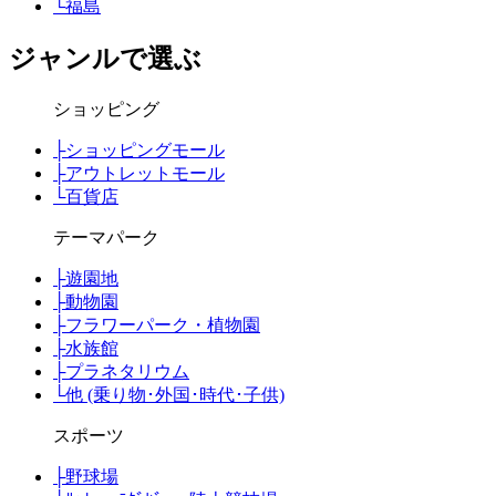
└
福島
ジャンルで選ぶ
ショッピング
├
ショッピングモール
├
アウトレットモール
└
百貨店
テーマパーク
├
遊園地
├
動物園
├
フラワーパーク・植物園
├
水族館
├
プラネタリウム
└
他 (乗り物･外国･時代･子供)
スポーツ
├
野球場