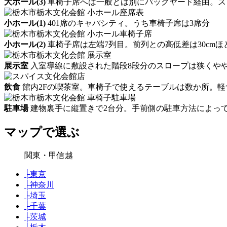
大ホール(3)
車椅子席へは一般とは別にバックヤード経由。ス
小ホール(1)
401席のキャパシティ。うち車椅子席は3席分
小ホール(2)
車椅子席は左端7列目。前列との高低差は30cmほ
展示室
入室導線に敷設された階段8段分のスロープは狭くや
飲食
館内2Fの喫茶室。車椅子で使えるテーブルは数か所。軽
駐車場
建物裏手に縦置きで2台分。手前側の駐車方法によっ
マップで選ぶ
関東・甲信越
├
東京
├
神奈川
├
埼玉
├
千葉
├
茨城