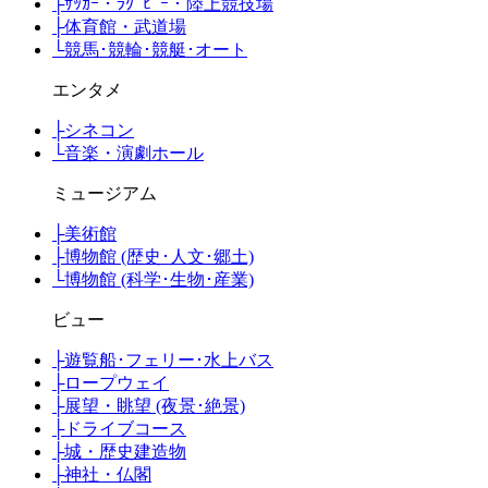
├
ｻｯｶｰ・ﾗｸﾞﾋﾞｰ・陸上競技場
├
体育館・武道場
└
競馬･競輪･競艇･オート
エンタメ
├
シネコン
└
音楽・演劇ホール
ミュージアム
├
美術館
├
博物館 (歴史･人文･郷土)
└
博物館 (科学･生物･産業)
ビュー
├
遊覧船･フェリー･水上バス
├
ロープウェイ
├
展望・眺望 (夜景･絶景)
├
ドライブコース
├
城・歴史建造物
├
神社・仏閣