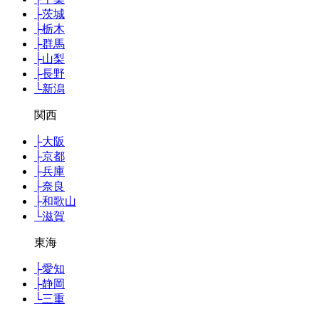
├
茨城
├
栃木
├
群馬
├
山梨
├
長野
└
新潟
関西
├
大阪
├
京都
├
兵庫
├
奈良
├
和歌山
└
滋賀
東海
├
愛知
├
静岡
└
三重