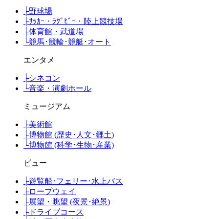
├
野球場
├
ｻｯｶｰ・ﾗｸﾞﾋﾞｰ・陸上競技場
├
体育館・武道場
└
競馬･競輪･競艇･オート
エンタメ
├
シネコン
└
音楽・演劇ホール
ミュージアム
├
美術館
├
博物館 (歴史･人文･郷土)
└
博物館 (科学･生物･産業)
ビュー
├
遊覧船･フェリー･水上バス
├
ロープウェイ
├
展望・眺望 (夜景･絶景)
├
ドライブコース