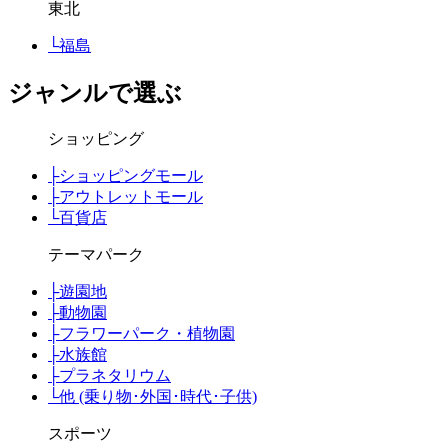
東北
└
福島
ジャンルで選ぶ
ショッピング
├
ショッピングモール
├
アウトレットモール
└
百貨店
テーマパーク
├
遊園地
├
動物園
├
フラワーパーク・植物園
├
水族館
├
プラネタリウム
└
他 (乗り物･外国･時代･子供)
スポーツ