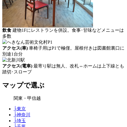
飲食
建物1Fにレストランを併設。食事･甘味などメニューは
多数
アクセス(車)
車椅子用はP1で極僅。屋根付きは図書館裏口に
別途1台分
アクセス(電車)
最寄り駅は無人、改札⇔ホームは上下線とも
踏切･スロープ
マップで選ぶ
関東・甲信越
├
東京
├
神奈川
├
埼玉
├
千葉