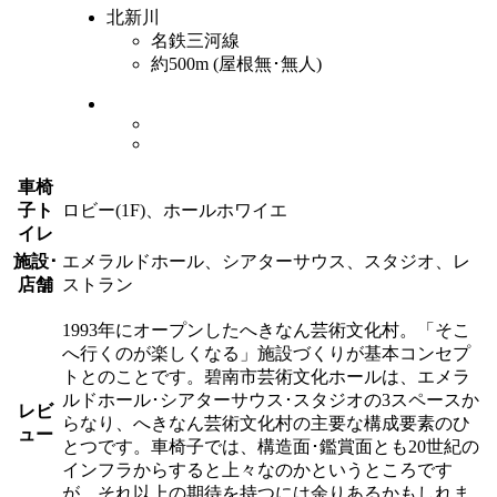
北新川
名鉄三河線
約500m (屋根無･無人)
車椅
子ト
ロビー(1F)、ホールホワイエ
イレ
施設･
エメラルドホール、シアターサウス、スタジオ、レ
店舗
ストラン
1993年にオープンしたへきなん芸術文化村。「そこ
へ行くのが楽しくなる」施設づくりが基本コンセプ
トとのことです。碧南市芸術文化ホールは、エメラ
ルドホール･シアターサウス･スタジオの3スペースか
レビ
らなり、へきなん芸術文化村の主要な構成要素のひ
ュー
とつです。車椅子では、構造面･鑑賞面とも20世紀の
インフラからすると上々なのかというところです
が、それ以上の期待を持つには余りあるかもしれま