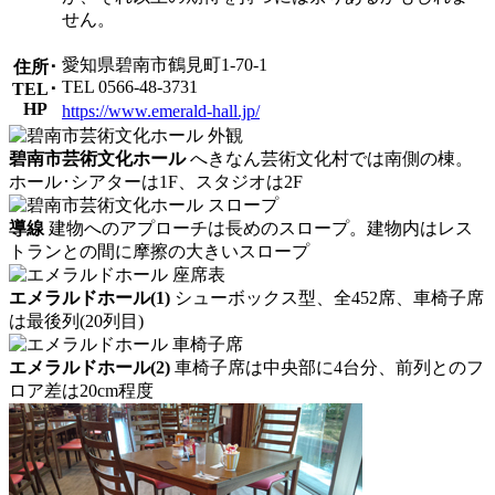
せん。
愛知県碧南市鶴見町1-70-1
住所･
TEL 0566-48-3731
TEL･
HP
https://www.emerald-hall.jp/
碧南市芸術文化ホール
へきなん芸術文化村では南側の棟。
ホール･シアターは1F、スタジオは2F
導線
建物へのアプローチは長めのスロープ。建物内はレス
トランとの間に摩擦の大きいスロープ
エメラルドホール(1)
シューボックス型、全452席、車椅子席
は最後列(20列目)
エメラルドホール(2)
車椅子席は中央部に4台分、前列とのフ
ロア差は20cm程度