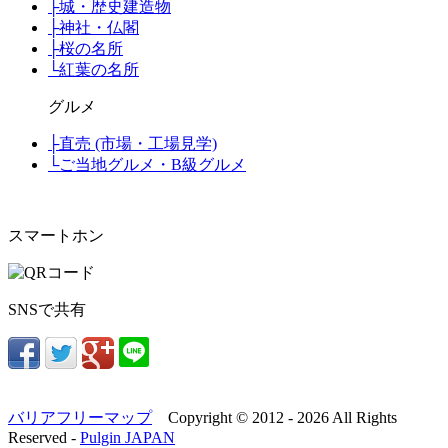
├
城・歴史建造物
├
神社・仏閣
├
桜の名所
└
紅葉の名所
グルメ
├
直売 (市場・工場見学)
└
ご当地グルメ・B級グルメ
スマートホン
SNSで共有
バリアフリーマップ
Copyright © 2012 -
2026 All Rights
Reserved -
Pulgin JAPAN